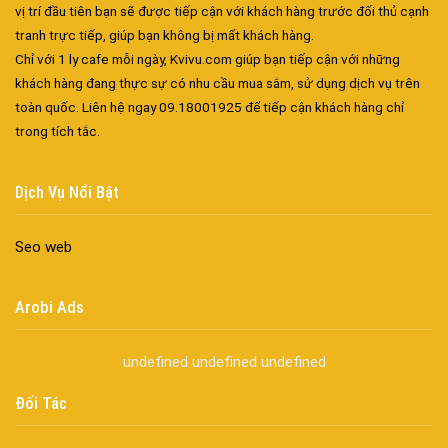
vị trí đầu tiên bạn sẽ được tiếp cận với khách hàng trước đối thủ cạnh
tranh trực tiếp, giúp bạn không bị mất khách hàng.
Chỉ với 1 ly cafe mỗi ngày, Kvivu.com giúp bạn tiếp cận với những
khách hàng đang thực sự có nhu cầu mua sắm, sử dụng dịch vụ trên
toàn quốc. Liên hệ ngay 09.18001925 để tiếp cận khách hàng chỉ
trong tích tắc.
Đa dạng màu sắc cửa nhôm – Tối ưu màu sắc Kiến Trúc
Cửa nhôm chống gió mưa – Hiên ngang giữa thời tiết khắc
Dịch Vụ Nổi Bật
nghiệt
Cửa nhôm kín nước kín khí – Bình yên với những tác nhân bên
Seo web
ngoài
Cửa nhôm cách âm – Sự yên bình trong nhịp sống hiện đại
Arobi Ads
Cửa nhôm thông gió – Đưa sinh khí vào ngôi nhà của bạn
Cửa nhôm xếp trượt – Kết nối không gian sống
undefined
undefined
undefined
Cửa nhôm trượt view lớn – Nâng tầm đẳng cấp sống
Cửa sổ trượt đứng – Điểm nhấn sáng tạo trong kiến trúc
Đối Tác
Cửa thép vân gỗ Nhật Bản – Mảnh ghép cho phong cách kiến
trúc hiện đại