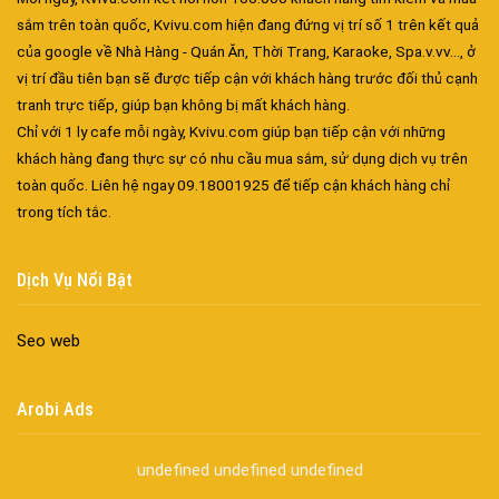
sắm trên toàn quốc, Kvivu.com hiện đang đứng vị trí số 1 trên kết quả
của google về Nhà Hàng - Quán Ăn, Thời Trang, Karaoke, Spa.v.vv..., ở
vị trí đầu tiên bạn sẽ được tiếp cận với khách hàng trước đối thủ cạnh
tranh trực tiếp, giúp bạn không bị mất khách hàng.
Chỉ với 1 ly cafe mỗi ngày, Kvivu.com giúp bạn tiếp cận với những
khách hàng đang thực sự có nhu cầu mua sắm, sử dụng dịch vụ trên
Đa dạng màu sắc cửa nhôm – Tối ưu màu sắc Kiến Trúc
toàn quốc. Liên hệ ngay 09.18001925 để tiếp cận khách hàng chỉ
Cửa nhôm chống gió mưa – Hiên ngang giữa thời tiết khắc
trong tích tắc.
nghiệt
Cửa nhôm kín nước kín khí – Bình yên với những tác nhân bên
ngoài
Dịch Vụ Nổi Bật
Cửa nhôm cách âm – Sự yên bình trong nhịp sống hiện đại
Cửa nhôm thông gió – Đưa sinh khí vào ngôi nhà của bạn
Seo web
Cửa nhôm xếp trượt – Kết nối không gian sống
Cửa nhôm trượt view lớn – Nâng tầm đẳng cấp sống
Arobi Ads
Cửa sổ trượt đứng – Điểm nhấn sáng tạo trong kiến trúc
Cửa thép vân gỗ Nhật Bản – Mảnh ghép cho phong cách kiến
undefined
undefined
undefined
trúc hiện đại