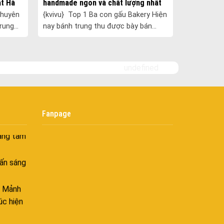
ất Hà
handmade ngon và chất lượng nhất
ghiệt
Bình Dương
{kvivu} Top 1 Ba con gấu Bakery Hiện
Bình yên
Trung
nay bánh trung thu được bày bán
goài
 của
khắp nơi trên thị trường. Hầu hết đều
 bình
.
là bánh của những thương hiệu l......
i
undefined
nh khí
i không
Fanpage
âng tầm
ấn sáng
– Mảnh
úc hiện