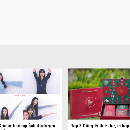
Đa dạng màu sắc cửa nhôm –
màu sắc Kiến Trúc
Cửa nhôm chống gió mưa –
Studio tự chụp ảnh được yêu
Top 8 Công ty thiết kế, in hộp