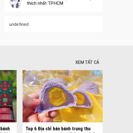
thích nhất TP.HCM
undefined
XEM TẤT CẢ
 Tối ưu
 Hiên
 bánh
Top 6 Địa chỉ bán bánh trung thu