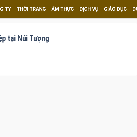
G TY
THỜI TRANG
ẨM THỰC
DỊCH VỤ
GIÁO DỤC
D
ệp tại Núi Tượng