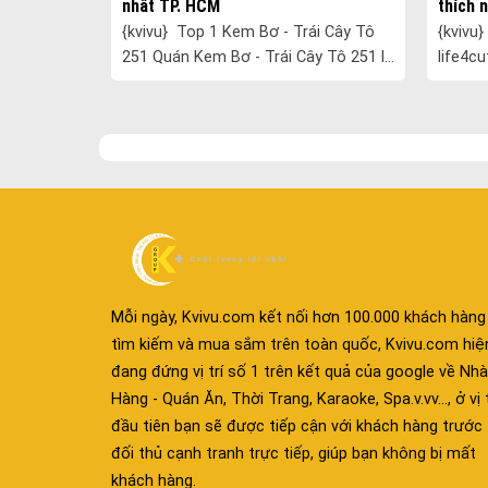
nhất TP. HCM
thích 
{kvivu} Top 1 Kem Bơ - Trái Cây Tô
{kvivu} Top 1 life4cut_vietnam
251 Quán Kem Bơ - Trái Cây Tô 251 là
life4c
bánh gato,
một quán kem và trái cây tô nổi tiếng
thức c
p ......
tại TP. HCM. Quán được nhiề......
hàng ch
t......
Mỗi ngày, Kvivu.com kết nối hơn 100.000 khách hàng
tìm kiếm và mua sắm trên toàn quốc, Kvivu.com hiệ
đang đứng vị trí số 1 trên kết quả của google về Nhà
Hàng - Quán Ăn, Thời Trang, Karaoke, Spa.v.vv..., ở vị t
đầu tiên bạn sẽ được tiếp cận với khách hàng trước
đối thủ cạnh tranh trực tiếp, giúp bạn không bị mất
khách hàng.