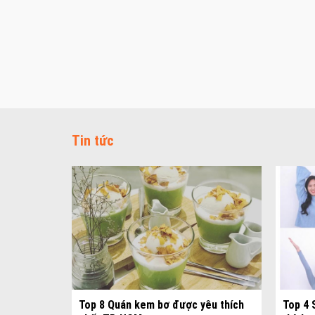
Tin tức
rung thu
Top 8 Quán kem bơ được yêu thích
Top 4 