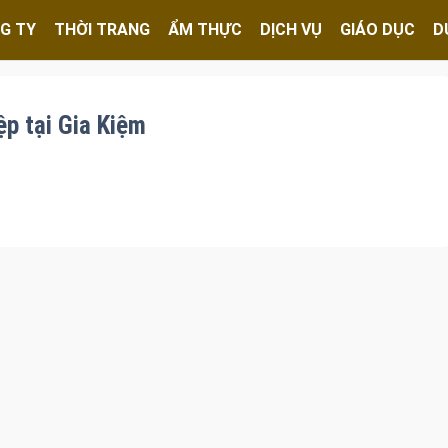
G TY
THỜI TRANG
ẨM THỰC
DỊCH VỤ
GIÁO DỤC
D
ệp tại Gia Kiệm