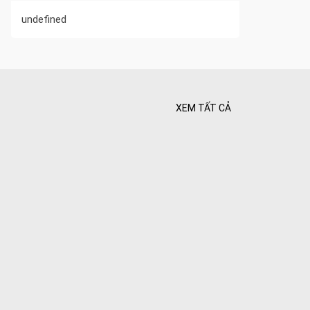
undefined
XEM TẤT CẢ
 Tối ưu
 Hiên
ghiệt
Bình yên