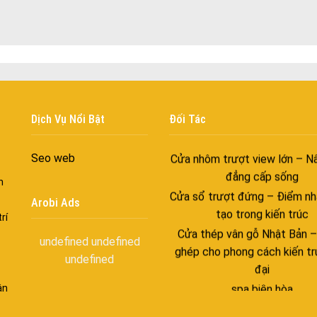
với những tác nhân bên n
Cửa nhôm cách âm – Sự yên
trong nhịp sống hiện đạ
Cửa nhôm thông gió – Đưa si
vào ngôi nhà của bạn
Cửa nhôm xếp trượt – Kết nố
Dịch Vụ Nổi Bật
Đối Tác
gian sống
Cửa nhôm trượt view lớn – N
Seo web
đẳng cấp sống
n
Cửa sổ trượt đứng – Điểm nh
tạo trong kiến trúc
Arobi Ads
rí
Cửa thép vân gỗ Nhật Bản 
ghép cho phong cách kiến tr
undefined
undefined
đại
undefined
spa biên hòa
ận
Spa chăm sóc da mặt tại bi