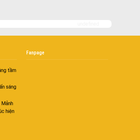
goài
 bình
i
undefined
nh khí
i không
Fanpage
âng tầm
ấn sáng
– Mảnh
úc hiện
ên hòa