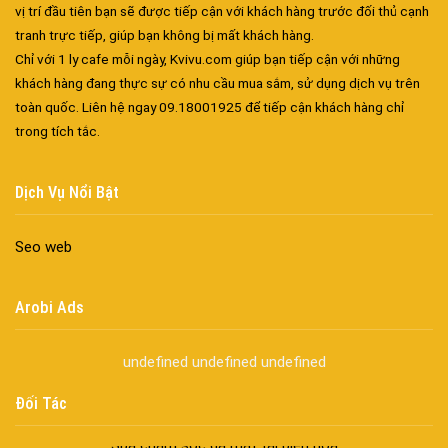
vị trí đầu tiên bạn sẽ được tiếp cận với khách hàng trước đối thủ cạnh
tranh trực tiếp, giúp bạn không bị mất khách hàng.
Chỉ với 1 ly cafe mỗi ngày, Kvivu.com giúp bạn tiếp cận với những
khách hàng đang thực sự có nhu cầu mua sắm, sử dụng dịch vụ trên
Đa dạng màu sắc cửa nhôm – Tối ưu màu sắc Kiến Trúc
toàn quốc. Liên hệ ngay 09.18001925 để tiếp cận khách hàng chỉ
Cửa nhôm chống gió mưa – Hiên ngang giữa thời tiết khắc
trong tích tắc.
nghiệt
Cửa nhôm kín nước kín khí – Bình yên với những tác nhân bên
Dịch Vụ Nổi Bật
ngoài
Cửa nhôm cách âm – Sự yên bình trong nhịp sống hiện đại
Seo web
Cửa nhôm thông gió – Đưa sinh khí vào ngôi nhà của bạn
Cửa nhôm xếp trượt – Kết nối không gian sống
Cửa nhôm trượt view lớn – Nâng tầm đẳng cấp sống
Arobi Ads
Cửa sổ trượt đứng – Điểm nhấn sáng tạo trong kiến trúc
Cửa thép vân gỗ Nhật Bản – Mảnh ghép cho phong cách kiến
undefined
undefined
undefined
trúc hiện đại
Đối Tác
spa biên hòa
Spa chăm sóc da mặt tại biên hòa