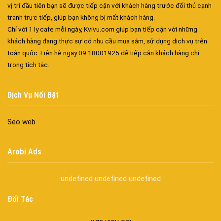
vị trí đầu tiên bạn sẽ được tiếp cận với khách hàng trước đối thủ cạnh
tranh trực tiếp, giúp bạn không bị mất khách hàng.
Chỉ với 1 ly cafe mỗi ngày, Kvivu.com giúp bạn tiếp cận với những
khách hàng đang thực sự có nhu cầu mua sắm, sử dụng dịch vụ trên
toàn quốc. Liên hệ ngay 09.18001925 để tiếp cận khách hàng chỉ
trong tích tắc.
Đa dạng màu sắc cửa nhôm – Tối ưu màu sắc Kiến Trúc
Cửa nhôm chống gió mưa – Hiên ngang giữa thời tiết khắc
Dịch Vụ Nổi Bật
nghiệt
Cửa nhôm kín nước kín khí – Bình yên với những tác nhân bên
Seo web
ngoài
Cửa nhôm cách âm – Sự yên bình trong nhịp sống hiện đại
Cửa nhôm thông gió – Đưa sinh khí vào ngôi nhà của bạn
Arobi Ads
Cửa nhôm xếp trượt – Kết nối không gian sống
Cửa nhôm trượt view lớn – Nâng tầm đẳng cấp sống
undefined
undefined
undefined
Cửa sổ trượt đứng – Điểm nhấn sáng tạo trong kiến trúc
Đối Tác
Cửa thép vân gỗ Nhật Bản – Mảnh ghép cho phong cách kiến
trúc hiện đại