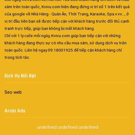
sắm trên toàn quốc, Kvivu.com hiện đang đứng vị trí số 1 trên kết quả
của google về Nhà Hàng - Quán Ăn, Thời Trang, Karaoke, Spa.v.vv..., ở
vị trí đầu tiên bạn sẽ được tiếp cận với khách hàng trước đối thủ cạnh
tranh trực tiếp, giúp bạn không bị mất khách hàng.
Chỉ với 1 ly cafe mỗi ngày, Kvivu.com giúp bạn tiếp cận với những
khách hàng đang thực sự có nhu cầu mua sắm, sử dụng dịch vụ trên
Đa dạng màu sắc cửa nhôm – Tối ưu màu sắc Kiến Trúc
toàn quốc. Liên hệ ngay 09.18001925 để tiếp cận khách hàng chỉ
Cửa nhôm chống gió mưa – Hiên ngang giữa thời tiết khắc
trong tích tắc.
nghiệt
Cửa nhôm kín nước kín khí – Bình yên với những tác nhân bên
Dịch Vụ Nổi Bật
ngoài
Cửa nhôm cách âm – Sự yên bình trong nhịp sống hiện đại
Seo web
Cửa nhôm thông gió – Đưa sinh khí vào ngôi nhà của bạn
Cửa nhôm xếp trượt – Kết nối không gian sống
Arobi Ads
Cửa nhôm trượt view lớn – Nâng tầm đẳng cấp sống
Cửa sổ trượt đứng – Điểm nhấn sáng tạo trong kiến trúc
undefined
undefined
undefined
Cửa thép vân gỗ Nhật Bản – Mảnh ghép cho phong cách kiến
trúc hiện đại