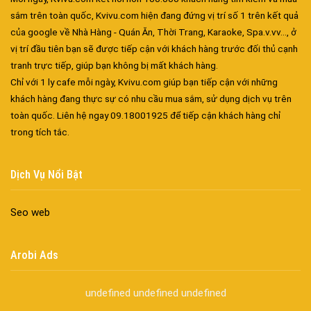
sắm trên toàn quốc, Kvivu.com hiện đang đứng vị trí số 1 trên kết quả
của google về Nhà Hàng - Quán Ăn, Thời Trang, Karaoke, Spa.v.vv..., ở
vị trí đầu tiên bạn sẽ được tiếp cận với khách hàng trước đối thủ cạnh
tranh trực tiếp, giúp bạn không bị mất khách hàng.
Chỉ với 1 ly cafe mỗi ngày, Kvivu.com giúp bạn tiếp cận với những
khách hàng đang thực sự có nhu cầu mua sắm, sử dụng dịch vụ trên
toàn quốc. Liên hệ ngay 09.18001925 để tiếp cận khách hàng chỉ
Đa dạng màu sắc cửa nhôm – Tối ưu màu sắc Kiến Trúc
trong tích tắc.
Cửa nhôm chống gió mưa – Hiên ngang giữa thời tiết khắc
nghiệt
Dịch Vụ Nổi Bật
Cửa nhôm kín nước kín khí – Bình yên với những tác nhân bên
ngoài
Seo web
Cửa nhôm cách âm – Sự yên bình trong nhịp sống hiện đại
Cửa nhôm thông gió – Đưa sinh khí vào ngôi nhà của bạn
Cửa nhôm xếp trượt – Kết nối không gian sống
Arobi Ads
Cửa nhôm trượt view lớn – Nâng tầm đẳng cấp sống
Cửa sổ trượt đứng – Điểm nhấn sáng tạo trong kiến trúc
undefined
undefined
undefined
Cửa thép vân gỗ Nhật Bản – Mảnh ghép cho phong cách kiến