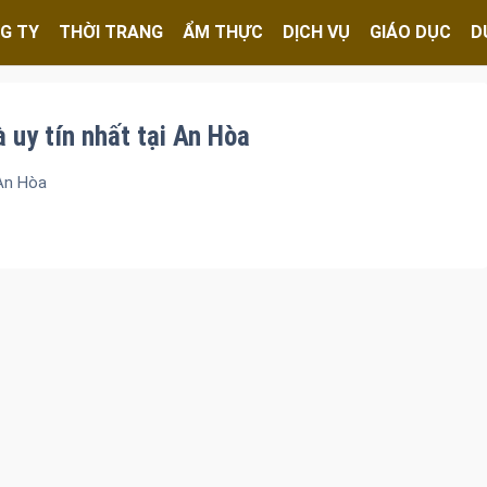
G TY
THỜI TRANG
ẨM THỰC
DỊCH VỤ
GIÁO DỤC
D
à uy tín nhất tại An Hòa
 An Hòa