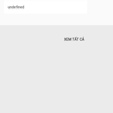
undefined
XEM TẤT CẢ
 Tối ưu
 Hiên
ghiệt
Bình yên
goài
 bình