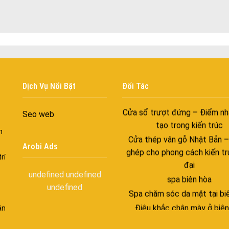
trong nhịp sống hiện đạ
Cửa nhôm thông gió – Đưa si
vào ngôi nhà của bạn
Cửa nhôm xếp trượt – Kết nố
gian sống
Cửa nhôm trượt view lớn – N
Dịch Vụ Nổi Bật
Đối Tác
đẳng cấp sống
Cửa sổ trượt đứng – Điểm nh
Seo web
tạo trong kiến trúc
Cửa thép vân gỗ Nhật Bản 
n
ghép cho phong cách kiến tr
Arobi Ads
đại
rí
spa biên hòa
undefined
undefined
Spa chăm sóc da mặt tại bi
undefined
Điêu khắc chân mày ở biên
ận
Dịch vụ phun chân mày ở bi
Dịch vụ phun môi ở biên 