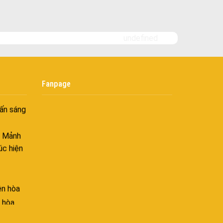
i
nh khí
undefined
i không
âng tầm
Fanpage
ấn sáng
– Mảnh
úc hiện
ên hòa
 hòa
ên hòa
hòa