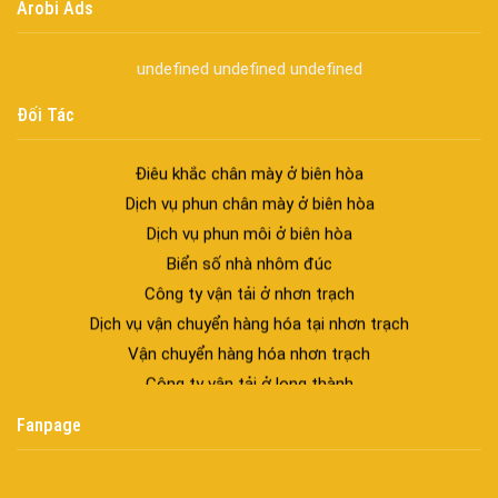
Arobi Ads
Cửa sổ trượt đứng – Điểm nhấn sáng tạo trong kiến trúc
Cửa thép vân gỗ Nhật Bản – Mảnh ghép cho phong cách kiến
undefined
undefined
undefined
trúc hiện đại
spa biên hòa
Đối Tác
Spa chăm sóc da mặt tại biên hòa
Điêu khắc chân mày ở biên hòa
Dịch vụ phun chân mày ở biên hòa
Dịch vụ phun môi ở biên hòa
Biển số nhà nhôm đúc
Công ty vận tải ở nhơn trạch
Dịch vụ vận chuyển hàng hóa tại nhơn trạch
Vận chuyển hàng hóa nhơn trạch
Công ty vận tải ở long thành
Dịch vụ vận chuyển hàng hóa tại long thành
Fanpage
Vận chuyển hàng hóa long thành
Công ty vận tải ở trảng bom
Dịch vụ vận chuyển hàng hóa tại trảng bom