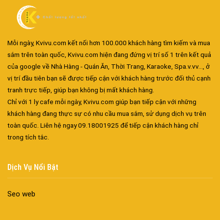
Mỗi ngày, Kvivu.com kết nối hơn 100.000 khách hàng tìm kiếm và mua
sắm trên toàn quốc, Kvivu.com hiện đang đứng vị trí số 1 trên kết quả
của google về Nhà Hàng - Quán Ăn, Thời Trang, Karaoke, Spa.v.vv..., ở
vị trí đầu tiên bạn sẽ được tiếp cận với khách hàng trước đối thủ cạnh
tranh trực tiếp, giúp bạn không bị mất khách hàng.
Chỉ với 1 ly cafe mỗi ngày, Kvivu.com giúp bạn tiếp cận với những
Đa dạng màu sắc cửa nhôm – Tối ưu màu sắc Kiến Trúc
khách hàng đang thực sự có nhu cầu mua sắm, sử dụng dịch vụ trên
Cửa nhôm chống gió mưa – Hiên ngang giữa thời tiết khắc
toàn quốc. Liên hệ ngay 09.18001925 để tiếp cận khách hàng chỉ
nghiệt
trong tích tắc.
Cửa nhôm kín nước kín khí – Bình yên với những tác nhân bên
ngoài
Dịch Vụ Nổi Bật
Cửa nhôm cách âm – Sự yên bình trong nhịp sống hiện đại
Cửa nhôm thông gió – Đưa sinh khí vào ngôi nhà của bạn
Seo web
Cửa nhôm xếp trượt – Kết nối không gian sống
Cửa nhôm trượt view lớn – Nâng tầm đẳng cấp sống