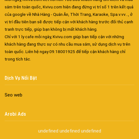
sắm trên toàn quốc, Kvivu.com hiện đang đứng vị trí số 1 trên kết quả
của google về Nhà Hàng - Quán Ăn, Thời Trang, Karaoke, Spa.v.vv..., ở
vị trí đầu tiên bạn sẽ được tiếp cận với khách hàng trước đối thủ cạnh
tranh trực tiếp, giúp bạn không bị mất khách hàng.
Chỉ với 1 ly cafe mỗi ngày, Kvivu.com giúp bạn tiếp cận với những
khách hàng đang thực sự có nhu cầu mua sắm, sử dụng dịch vụ trên
toàn quốc. Liên hệ ngay 09.18001925 để tiếp cận khách hàng chỉ
Đa dạng màu sắc cửa nhôm – Tối ưu màu sắc Kiến Trúc
trong tích tắc.
Cửa nhôm chống gió mưa – Hiên ngang giữa thời tiết khắc
nghiệt
Dịch Vụ Nổi Bật
Cửa nhôm kín nước kín khí – Bình yên với những tác nhân bên
ngoài
Seo web
Cửa nhôm cách âm – Sự yên bình trong nhịp sống hiện đại
Cửa nhôm thông gió – Đưa sinh khí vào ngôi nhà của bạn
Cửa nhôm xếp trượt – Kết nối không gian sống
Arobi Ads
Cửa nhôm trượt view lớn – Nâng tầm đẳng cấp sống
Cửa sổ trượt đứng – Điểm nhấn sáng tạo trong kiến trúc
undefined
undefined
undefined
Cửa thép vân gỗ Nhật Bản – Mảnh ghép cho phong cách kiến