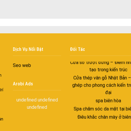
trong nhịp sống hiện đạ
Cửa nhôm thông gió – Đưa si
vào ngôi nhà của bạn
Cửa nhôm xếp trượt – Kết nố
gian sống
Cửa nhôm trượt view lớn – N
đẳng cấp sống
Dịch Vụ Nổi Bật
Đối Tác
Cửa sổ trượt đứng – Điểm nh
tạo trong kiến trúc
Seo web
Cửa thép vân gỗ Nhật Bản 
n
ghép cho phong cách kiến tr
Arobi Ads
đại
rí
spa biên hòa
undefined
undefined
Spa chăm sóc da mặt tại bi
undefined
Điêu khắc chân mày ở biên
ận
Dịch vụ phun chân mày ở bi
Dịch vụ phun môi ở biên 