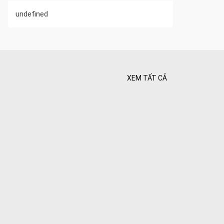
undefined
XEM TẤT CẢ
 Tối ưu
 Hiên
ghiệt
Bình yên
goài
 bình