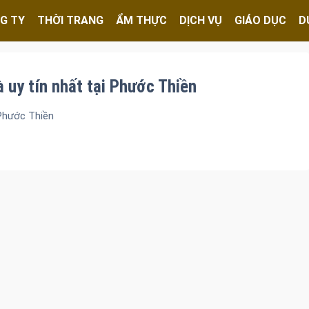
G TY
THỜI TRANG
ẨM THỰC
DỊCH VỤ
GIÁO DỤC
D
à uy tín nhất tại Phước Thiền
 Phước Thiền