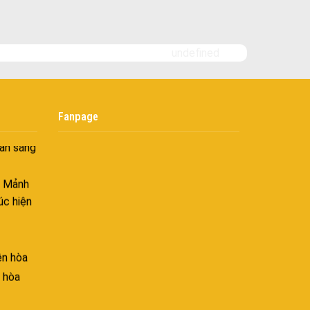
i
nh khí
undefined
i không
âng tầm
Fanpage
ấn sáng
– Mảnh
úc hiện
ên hòa
 hòa
ên hòa
hòa