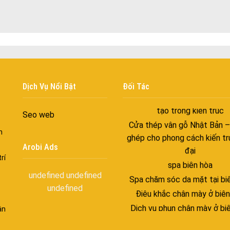
Cửa nhôm thông gió – Đưa si
vào ngôi nhà của bạn
Cửa nhôm xếp trượt – Kết nố
gian sống
Cửa nhôm trượt view lớn – N
đẳng cấp sống
Dịch Vụ Nổi Bật
Đối Tác
Cửa sổ trượt đứng – Điểm nh
tạo trong kiến trúc
Seo web
Cửa thép vân gỗ Nhật Bản 
ghép cho phong cách kiến tr
n
đại
Arobi Ads
spa biên hòa
rí
Spa chăm sóc da mặt tại bi
undefined
undefined
Điêu khắc chân mày ở biên
undefined
Dịch vụ phun chân mày ở bi
ận
Dịch vụ phun môi ở biên 