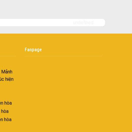
nh khí
i không
undefined
âng tầm
Fanpage
ấn sáng
– Mảnh
úc hiện
ên hòa
 hòa
ên hòa
hòa