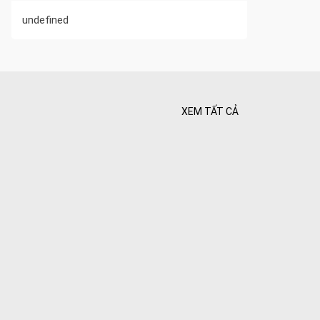
undefined
XEM TẤT CẢ
 Tối ưu
 Hiên
ghiệt
Bình yên
goài
 bình
i