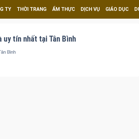
G TY
THỜI TRANG
ẨM THỰC
DỊCH VỤ
GIÁO DỤC
D
à uy tín nhất tại Tân Bình
Tân Bình