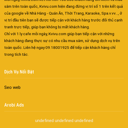
sắm trên toàn quốc, Kvivu.com hiện đang đứng vị trí số 1 trên kết quả
của google về Nhà Hàng - Quán Ăn, Thời Trang, Karaoke, Spa.v.vv..., ở
vị trí đầu tiên bạn sẽ được tiếp cận với khách hàng trước đối thủ cạnh
tranh trực tiếp, giúp bạn không bị mất khách hàng.
Chỉ với 1 ly cafe mỗi ngày, Kvivu.com giúp bạn tiếp cận với những
khách hàng đang thực sự có nhu cầu mua sắm, sử dụng dịch vụ trên
Đa dạng màu sắc cửa nhôm – Tối ưu màu sắc Kiến Trúc
toàn quốc. Liên hệ ngay 09.18001925 để tiếp cận khách hàng chỉ
Cửa nhôm chống gió mưa – Hiên ngang giữa thời tiết khắc
trong tích tắc.
nghiệt
Cửa nhôm kín nước kín khí – Bình yên với những tác nhân bên
Dịch Vụ Nổi Bật
ngoài
Cửa nhôm cách âm – Sự yên bình trong nhịp sống hiện đại
Seo web
Cửa nhôm thông gió – Đưa sinh khí vào ngôi nhà của bạn
Cửa nhôm xếp trượt – Kết nối không gian sống
Arobi Ads
Cửa nhôm trượt view lớn – Nâng tầm đẳng cấp sống
Cửa sổ trượt đứng – Điểm nhấn sáng tạo trong kiến trúc
undefined
undefined
undefined
Cửa thép vân gỗ Nhật Bản – Mảnh ghép cho phong cách kiến
trúc hiện đại