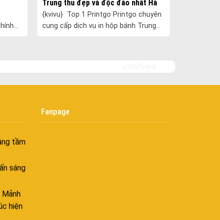
 Hiên
Trung thu đẹp và độc đáo nhất Hà
Nội
ghiệt
{kvivu} Top 1 Printgo Printgo chuyên
chính
cung cấp dịch vụ in hộp bánh Trung
Bình yên
 nhãn
thu uy tín tại Hà Nội với lợi thế của
goài
 nổi
xưởng sản xuất làm trọn gói ......
 bình
i
undefined
nh khí
i không
Fanpage
âng tầm
ấn sáng
– Mảnh
úc hiện