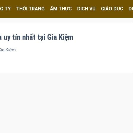
G TY
THỜI TRANG
ẨM THỰC
DỊCH VỤ
GIÁO DỤC
D
à uy tín nhất tại Gia Kiệm
 Gia Kiệm