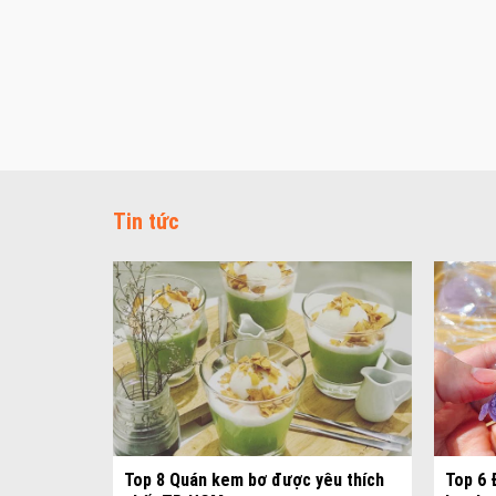
Tin tức
ự tiệc đẹp
Top 8 Quán kem bơ được yêu thích
Top 6 