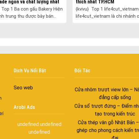
Cửa nhôm chống gió mưa –
de ngon và chất lượng nhất
thích nhất TP.HCM
ương
ngang giữa thời tiết khắc n
{kvivu} Top 1 life4cut_vietnam
nh trung thu được bày bán
life4cut_vietnam là chi nhánh 
Cửa nhôm kín nước kín khí – 
i trên thị trường. Hầu hết đều
thức của Life4cuts Hàn Quốc,
với những tác nhân bên n
 của những thương hiệu l......
hàng chụp hình tự động lấy liền
Cửa nhôm cách âm – Sự yên
t......
trong nhịp sống hiện đạ
Cửa nhôm thông gió – Đưa si
vào ngôi nhà của bạn
Cửa nhôm xếp trượt – Kết nố
Dịch Vụ Nổi Bật
Đối Tác
gian sống
Cửa nhôm trượt view lớn – N
Seo web
đẳng cấp sống
n
Cửa sổ trượt đứng – Điểm nh
tạo trong kiến trúc
Arobi Ads
rí
Cửa thép vân gỗ Nhật Bản 
ghép cho phong cách kiến tr
undefined
undefined
đại
undefined