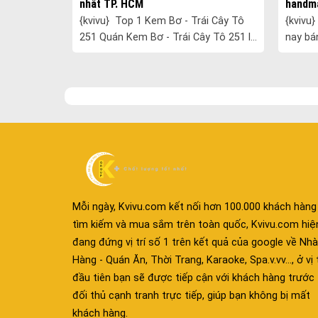
ai
nhất TP. HCM
handma
Bình D
{kvivu} Top 1 Kem Bơ - Trái Cây Tô
{kvivu} Top 1 Ba con gấu Bakery Hiện
251 Quán Kem Bơ - Trái Cây Tô 251 là
nay bá
a đầm dự
một quán kem và trái cây tô nổi tiếng
khắp nơ
g c......
tại TP. HCM. Quán được nhiề......
là bánh
Mỗi ngày, Kvivu.com kết nối hơn 100.000 khách hàng
tìm kiếm và mua sắm trên toàn quốc, Kvivu.com hiệ
đang đứng vị trí số 1 trên kết quả của google về Nhà
Hàng - Quán Ăn, Thời Trang, Karaoke, Spa.v.vv..., ở vị t
đầu tiên bạn sẽ được tiếp cận với khách hàng trước
đối thủ cạnh tranh trực tiếp, giúp bạn không bị mất
khách hàng.