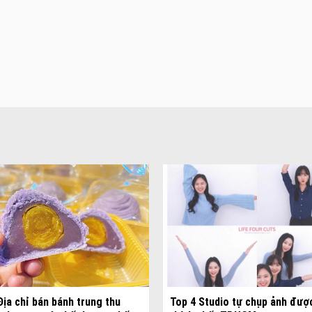
Đa dạng màu sắc cửa nhôm –
màu sắc Kiến Trúc
Địa chỉ bán bánh trung thu
Top 4 Studio tự chụp ảnh đượ