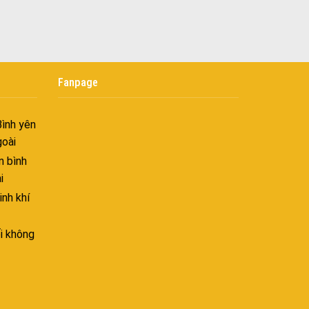
 Tối ưu
 Hiên
Fanpage
ghiệt
Bình yên
goài
 bình
i
nh khí
i không
âng tầm
ấn sáng