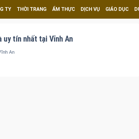
G TY
THỜI TRANG
ẨM THỰC
DỊCH VỤ
GIÁO DỤC
D
à uy tín nhất tại Vĩnh An
 Vĩnh An