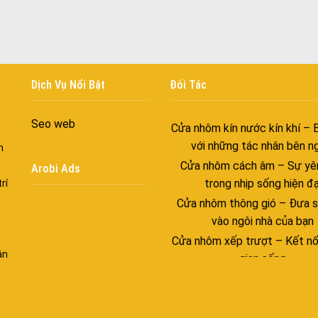
Đa dạng màu sắc cửa nhôm –
màu sắc Kiến Trúc
Cửa nhôm chống gió mưa –
Dịch Vụ Nổi Bật
Đối Tác
ngang giữa thời tiết khắc n
Cửa nhôm kín nước kín khí – 
Seo web
với những tác nhân bên n
n
Cửa nhôm cách âm – Sự yên
Arobi Ads
trong nhịp sống hiện đạ
rí
Cửa nhôm thông gió – Đưa si
vào ngôi nhà của bạn
Cửa nhôm xếp trượt – Kết nố
gian sống
ận
Cửa nhôm trượt view lớn – N
đẳng cấp sống
Cửa sổ trượt đứng – Điểm nh