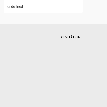
undefined
XEM TẤT CẢ
 Tối ưu
 Hiên
ghiệt
Bình yên
goài