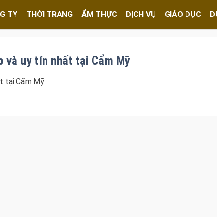
G TY
THỜI TRANG
ẨM THỰC
DỊCH VỤ
GIÁO DỤC
D
 và uy tín nhất tại Cẩm Mỹ
ất tại Cẩm Mỹ