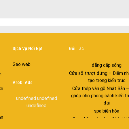
Cửa nhôm cách âm – Sự yên
trong nhịp sống hiện đạ
Cửa nhôm thông gió – Đưa si
vào ngôi nhà của bạn
Cửa nhôm xếp trượt – Kết nố
gian sống
Dịch Vụ Nổi Bật
Đối Tác
Cửa nhôm trượt view lớn – N
đẳng cấp sống
Seo web
Cửa sổ trượt đứng – Điểm nh
n
tạo trong kiến trúc
Arobi Ads
Cửa thép vân gỗ Nhật Bản 
rí
ghép cho phong cách kiến tr
đại
undefined
undefined
undefined
spa biên hòa
Spa chăm sóc da mặt tại bi
ận
Điêu khắc chân mày ở biên