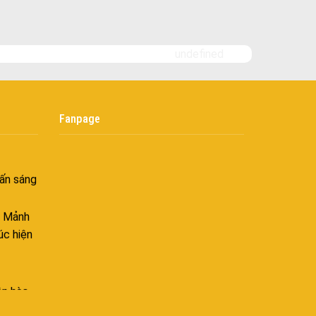
 bình
i
undefined
nh khí
i không
Fanpage
âng tầm
ấn sáng
– Mảnh
úc hiện
ên hòa
 hòa